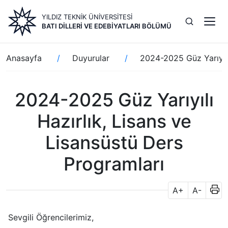
Ana
YILDIZ TEKNİK ÜNİVERSİTESİ
içeriğe
BATI DILLERI VE EDEBIYATLARI BÖLÜMÜ
atla
Sayfa
Anasayfa
Duyurular
2024-2025 Güz Yarıyılı
yolu
2024-2025 Güz Yarıyılı
Hazırlık, Lisans ve
Lisansüstü Ders
Programları
A+
A-
Sevgili Öğrencilerimiz,