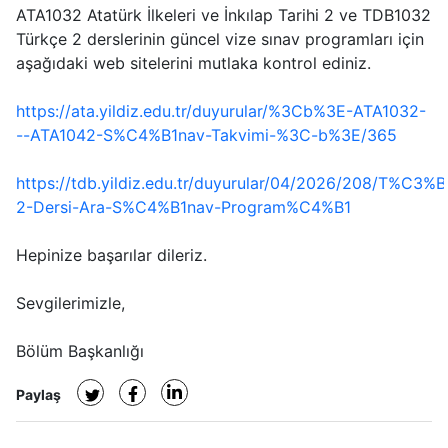
ATA1032 Atatürk İlkeleri ve İnkılap Tarihi 2 ve TDB1032
Türkçe 2 derslerinin güncel vize sınav programları için
aşağıdaki web sitelerini mutlaka kontrol ediniz.
https://ata.yildiz.edu.tr/duyurular/%3Cb%3E-ATA1032-
--ATA1042-S%C4%B1nav-Takvimi-%3C-b%3E/365
https://tdb.yildiz.edu.tr/duyurular/04/2026/208/T%C3
2-Dersi-Ara-S%C4%B1nav-Program%C4%B1
Hepinize başarılar dileriz.
Sevgilerimizle,
Bölüm Başkanlığı
Paylaş