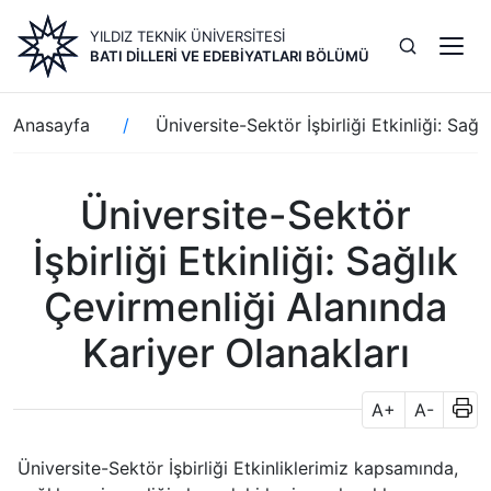
Ana
YILDIZ TEKNİK ÜNİVERSİTESİ
içeriğe
BATI DILLERI VE EDEBIYATLARI BÖLÜMÜ
atla
Sayfa
Anasayfa
Üniversite-Sektör İşbirliği Etkinliği: Sağ
yolu
Üniversite-Sektör
İşbirliği Etkinliği: Sağlık
Çevirmenliği Alanında
Kariyer Olanakları
A+
A-
Üniversite-Sektör İşbirliği Etkinliklerimiz
kapsamında,