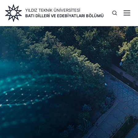
Ana
YILDIZ TEKNİK ÜNİVERSİTESİ
içeriğe
BATI DILLERI VE EDEBIYATLARI BÖLÜMÜ
atla
Image