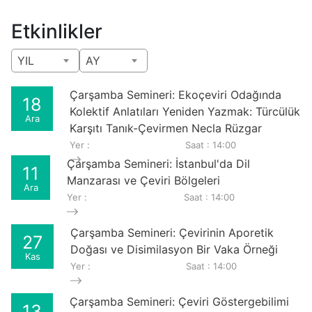
Etkinlikler
YIL
AY
Çarşamba Semineri: Ekoçeviri Odağında
18
Kolektif Anlatıları Yeniden Yazmak: Türcülük
Ara
Karşıtı Tanık-Çevirmen Necla Rüzgar
Yer :
Saat : 14:00
Çarşamba Semineri: İstanbul'da Dil
11
Manzarası ve Çeviri Bölgeleri
Ara
Yer :
Saat : 14:00
Çarşamba Semineri: Çevirinin Aporetik
27
Doğası ve Disimilasyon Bir Vaka Örneği
Kas
Yer :
Saat : 14:00
Çarşamba Semineri: Çeviri Göstergebilimi
13